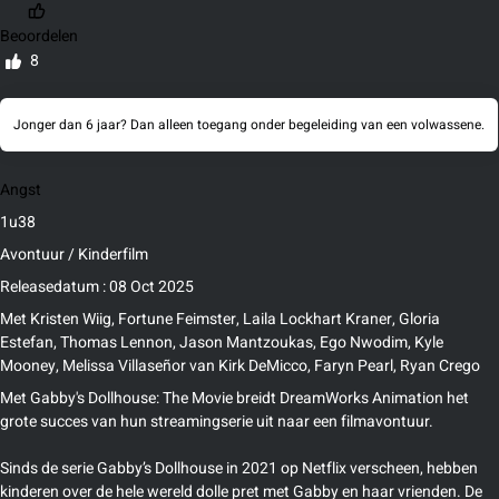
Beoordelen
8
Jonger dan 6 jaar? Dan alleen toegang onder begeleiding van een volwassene.
Angst
1u38
Avontuur / Kinderfilm
Releasedatum : 08 Oct 2025
Met
Kristen Wiig, Fortune Feimster, Laila Lockhart Kraner, Gloria
Estefan, Thomas Lennon, Jason Mantzoukas, Ego Nwodim, Kyle
Mooney, Melissa Villaseñor
van
Kirk DeMicco, Faryn Pearl, Ryan Crego
Met Gabby's Dollhouse: The Movie breidt DreamWorks Animation het
grote succes van hun streamingserie uit naar een filmavontuur.
Sinds de serie Gabby’s Dollhouse in 2021 op Netflix verscheen, hebben
kinderen over de hele wereld dolle pret met Gabby en haar vrienden. De