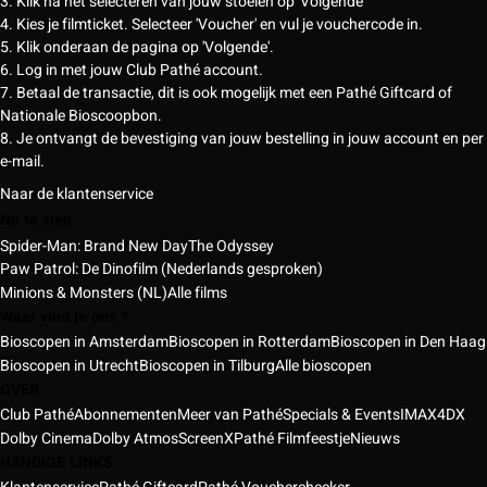
3. Klik na het selecteren van jouw stoelen op 'Volgende'
4. Kies je filmticket. Selecteer 'Voucher' en vul je vouchercode in.
5. Klik onderaan de pagina op 'Volgende'.
6. Log in met jouw Club Pathé account.
7. Betaal de transactie, dit is ook mogelijk met een Pathé Giftcard of
Nationale Bioscoopbon.
8. Je ontvangt de bevestiging van jouw bestelling in jouw account en per
e-mail.
Naar de klantenservice
Nu te zien
Spider-Man: Brand New Day
The Odyssey
Paw Patrol: De Dinofilm (Nederlands gesproken)
Minions & Monsters (NL)
Alle films
Waar vind je ons ?
Bioscopen in Amsterdam
Bioscopen in Rotterdam
Bioscopen in Den Haag
Bioscopen in Utrecht
Bioscopen in Tilburg
Alle bioscopen
OVER
Club Pathé
Abonnementen
Meer van Pathé
Specials & Events
IMAX
4DX
Dolby Cinema
Dolby Atmos
ScreenX
Pathé Filmfeestje
Nieuws
HANDIGE LINKS