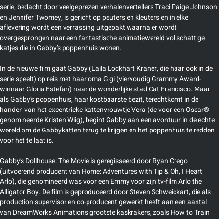
serie, bedacht door veelgeprezen verhalenvertellers Traci Paige Johnson
en Jennifer Twomey, is gericht op peuters en kleuters en in elke
aflevering wordt een verrassing uitgepakt waarna er wordt
overgesprongen naar een fantastische animatiewereld vol schattige
katjes die in Gabby’s poppenhuis wonen.
In de nieuwe film gaat Gabby (Laila Lockhart Kraner, die haar ook in de
serie speelt) op reis met haar oma Gigi (viervoudig Grammy Award-
winnaar Gloria Estefan) naar de wonderlijke stad Cat Francisco. Maar
als Gabby’s poppenhuis, haar kostbaarste bezit, terechtkomt in de
handen van het excentrieke kattenvrouwtje Vera (de voor een Oscar®
genomineerde Kristen Wiig), begint Gabby aan een avontuur in de echte
wereld om de Gabbykatten terug te krijgen en het poppenhuis te redden
voor het te laat is.
Gabby's Dollhouse: The Movie is geregisseerd door Ryan Crego
(uitvoerend producent van Home: Adventures with Tip & Oh, I Heart
Arlo), die genomineerd was voor een Emmy voor zijn tv-film Arlo the
Alligator Boy. De film is geproduceerd door Steven Schweickart, die als
production supervisor en co-producent gewerkt heeft aan een aantal
van DreamWorks Animations grootste kaskrakers, zoals How to Train