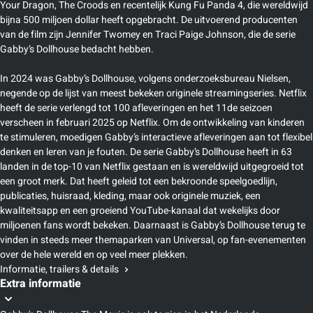
Your Dragon, The Croods en recentelijk Kung Fu Panda 4, die wereldwijd
bijna 500 miljoen dollar heeft opgebracht. De uitvoerend producenten
van de film zijn Jennifer Twomey en Traci Paige Johnson, die de serie
Gabby’s Dollhouse bedacht hebben.
In 2024 was Gabby’s Dollhouse, volgens onderzoeksbureau Nielsen,
negende op de lijst van meest bekeken originele streamingseries. Netflix
heeft de serie verlengd tot 100 afleveringen en het 11de seizoen
verscheen in februari 2025 op Netflix. Om de ontwikkeling van kinderen
te stimuleren, moedigen Gabby’s interactieve afleveringen aan tot flexibel
denken en leren van je fouten. De serie Gabby’s Dollhouse heeft in 63
landen in de top-10 van Netflix gestaan en is wereldwijd uitgegroeid tot
een groot merk. Dat heeft geleid tot een bekroonde speelgoedlijn,
publicaties, huisraad, kleding, maar ook originele muziek, een
kwaliteitsapp en een groeiend YouTube-kanaal dat wekelijks door
miljoenen fans wordt bekeken. Daarnaast is Gabby’s Dollhouse terug te
vinden in steeds meer themaparken van Universal, op fan-evenementen
over de hele wereld en op veel meer plekken.
Informatie, trailers & details
Extra informatie