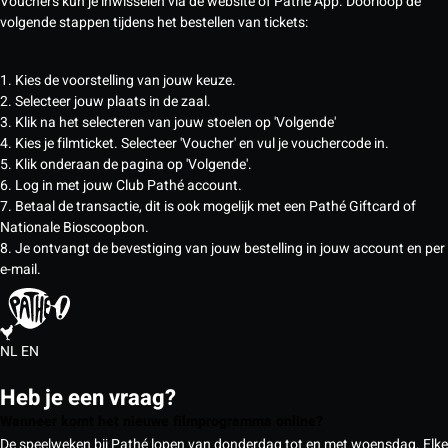
Vouchers kun je inwisselen via de website of Pathé App. Doorloop de
volgende stappen tijdens het bestellen van tickets:
1. Kies de voorstelling van jouw keuze.
2. Selecteer jouw plaats in de zaal.
3. Klik na het selecteren van jouw stoelen op 'Volgende'
4. Kies je filmticket. Selecteer 'Voucher' en vul je vouchercode in.
5. Klik onderaan de pagina op 'Volgende'.
6. Log in met jouw Club Pathé account.
7. Betaal de transactie, dit is ook mogelijk met een Pathé Giftcard of
Nationale Bioscoopbon.
8. Je ontvangt de bevestiging van jouw bestelling in jouw account en per
e-mail.
NL
EN
Heb je een vraag?
Wanneer komt het nieuwe filmprogramma online?
De speelweken bij Pathé lopen van donderdag tot en met woensdag. Elke