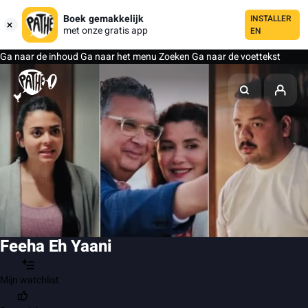
Boek gemakkelijk
INSTALLER
met onze gratis app
EN
Ga naar de inhoud
Ga naar het menu
Zoeken
Ga naar de voettekst
Feeha Eh Yaani
Mijn watchlist