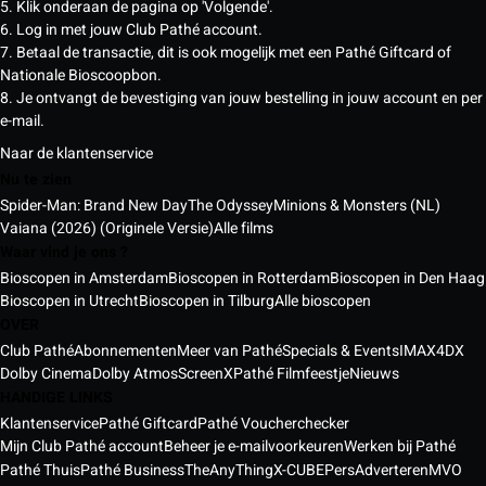
5. Klik onderaan de pagina op 'Volgende'.
6. Log in met jouw Club Pathé account.
7. Betaal de transactie, dit is ook mogelijk met een Pathé Giftcard of
Nationale Bioscoopbon.
8. Je ontvangt de bevestiging van jouw bestelling in jouw account en per
e-mail.
Naar de klantenservice
Nu te zien
Spider-Man: Brand New Day
The Odyssey
Minions & Monsters (NL)
Vaiana (2026) (Originele Versie)
Alle films
Waar vind je ons ?
Bioscopen in Amsterdam
Bioscopen in Rotterdam
Bioscopen in Den Haag
Bioscopen in Utrecht
Bioscopen in Tilburg
Alle bioscopen
OVER
Club Pathé
Abonnementen
Meer van Pathé
Specials & Events
IMAX
4DX
Dolby Cinema
Dolby Atmos
ScreenX
Pathé Filmfeestje
Nieuws
HANDIGE LINKS
Klantenservice
Pathé Giftcard
Pathé Voucherchecker
Mijn Club Pathé account
Beheer je e-mailvoorkeuren
Werken bij Pathé
Pathé Thuis
Pathé Business
TheAnyThing
X-CUBE
Pers
Adverteren
MVO