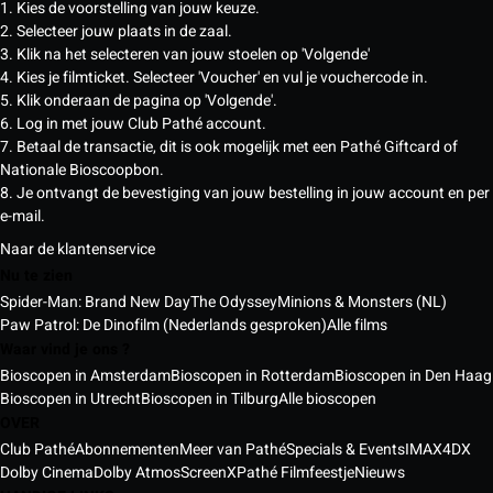
1. Kies de voorstelling van jouw keuze.
2. Selecteer jouw plaats in de zaal.
3. Klik na het selecteren van jouw stoelen op 'Volgende'
4. Kies je filmticket. Selecteer 'Voucher' en vul je vouchercode in.
5. Klik onderaan de pagina op 'Volgende'.
6. Log in met jouw Club Pathé account.
7. Betaal de transactie, dit is ook mogelijk met een Pathé Giftcard of
Nationale Bioscoopbon.
8. Je ontvangt de bevestiging van jouw bestelling in jouw account en per
e-mail.
Naar de klantenservice
Nu te zien
Spider-Man: Brand New Day
The Odyssey
Minions & Monsters (NL)
Paw Patrol: De Dinofilm (Nederlands gesproken)
Alle films
Waar vind je ons ?
Bioscopen in Amsterdam
Bioscopen in Rotterdam
Bioscopen in Den Haag
Bioscopen in Utrecht
Bioscopen in Tilburg
Alle bioscopen
OVER
Club Pathé
Abonnementen
Meer van Pathé
Specials & Events
IMAX
4DX
Dolby Cinema
Dolby Atmos
ScreenX
Pathé Filmfeestje
Nieuws