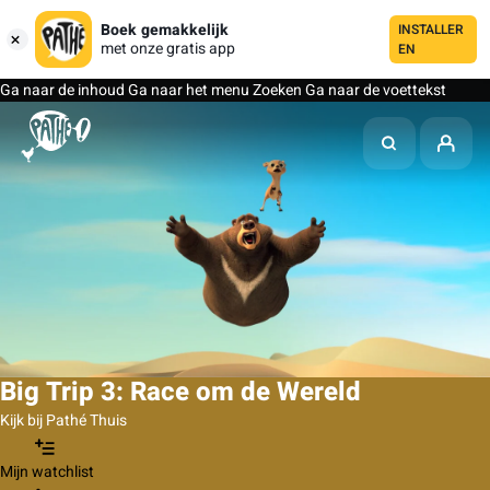
Boek gemakkelijk
INSTALLER
met onze gratis app
EN
Ga naar de inhoud
Ga naar het menu
Zoeken
Ga naar de voettekst
Big Trip 3: Race om de Wereld
Kijk bij Pathé Thuis
Mijn watchlist