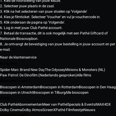
1. Kies de voorstelling van jouw keuze.
2. Selecteer jouw plaats in de zaal.
3. Klik na het selecteren van jouw stoelen op 'Volgende'
4. Kies je filmticket. Selecteer 'Voucher' en vul je vouchercode in.
5. Klik onderaan de pagina op 'Volgende'.
6. Log in met jouw Club Pathé account.
7. Betaal de transactie, dit is ook mogelijk met een Pathé Giftcard of
Nationale Bioscoopbon.
8. Je ontvangt de bevestiging van jouw bestelling in jouw account en per
e-mail.
Naar de klantenservice
Nu te zien
Spider-Man: Brand New Day
The Odyssey
Minions & Monsters (NL)
Paw Patrol: De Dinofilm (Nederlands gesproken)
Alle films
Waar vind je ons ?
Bioscopen in Amsterdam
Bioscopen in Rotterdam
Bioscopen in Den Haag
Bioscopen in Utrecht
Bioscopen in Tilburg
Alle bioscopen
OVER
Club Pathé
Abonnementen
Meer van Pathé
Specials & Events
IMAX
4DX
Dolby Cinema
Dolby Atmos
ScreenX
Pathé Filmfeestje
Nieuws
HANDIGE LINKS