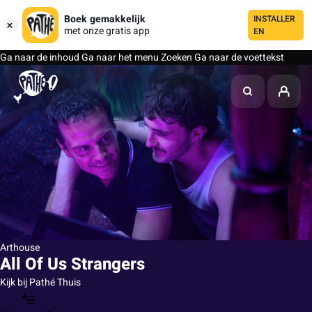
Boek gemakkelijk
INSTALLER
met onze gratis app
EN
Ga naar de inhoud
Ga naar het menu
Zoeken
Ga naar de voettekst
Arthouse
All Of Us Strangers
Kijk bij Pathé Thuis