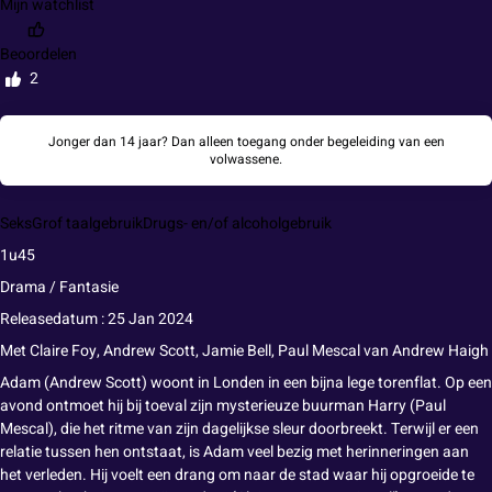
Mijn watchlist
Beoordelen
2
Jonger dan 14 jaar? Dan alleen toegang onder begeleiding van een
volwassene.
Seks
Grof taalgebruik
Drugs- en/of alcoholgebruik
1u45
Drama / Fantasie
Releasedatum : 25 Jan 2024
Met
Claire Foy, Andrew Scott, Jamie Bell, Paul Mescal
van
Andrew Haigh
Adam (Andrew Scott) woont in Londen in een bijna lege torenflat. Op een
avond ontmoet hij bij toeval zijn mysterieuze buurman Harry (Paul
Mescal), die het ritme van zijn dagelijkse sleur doorbreekt. Terwijl er een
relatie tussen hen ontstaat, is Adam veel bezig met herinneringen aan
het verleden. Hij voelt een drang om naar de stad waar hij opgroeide te