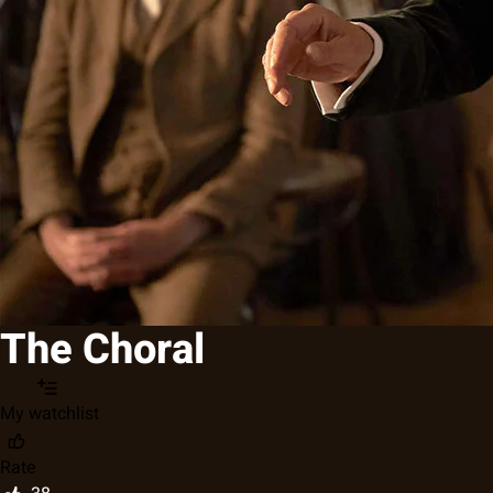
The Choral
My watchlist
Rate