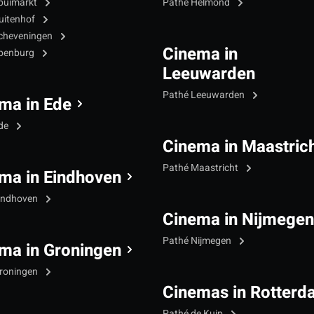
puimarkt
Pathé Helmond
uitenhof
cheveningen
Cinema in
Ypenburg
Leeuwarden
Pathé Leeuwarden
ma in Ede
Ede
Cinema in Maastric
Pathé Maastricht
ma in Eindhoven
indhoven
Cinema in Nijmegen
Pathé Nijmegen
ma in Groningen
roningen
Cinemas in Rotterd
Pathé de Kuip