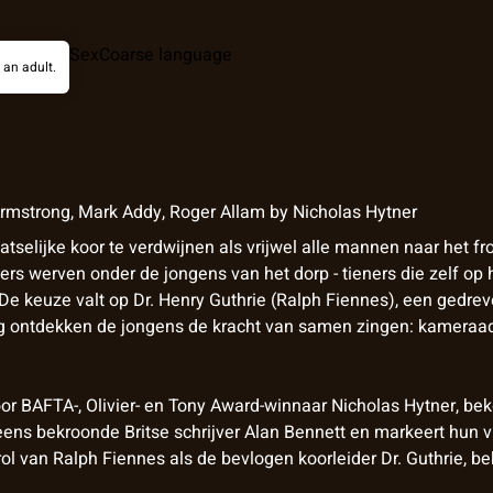
Sex
Coarse language
 an adult.
Armstrong
,
Mark Addy
,
Roger Allam
by
Nicholas Hytner
atselijke koor te verdwijnen als vrijwel alle mannen naar het fr
s werven onder de jongens van het dorp - tieners die zelf op 
 De keuze valt op Dr. Henry Guthrie (Ralph Fiennes), een gedre
ng ontdekken de jongens de kracht van samen zingen: kameraad
or BAFTA-, Olivier- en Tony Award-winnaar Nicholas Hytner, b
eens bekroonde Britse schrijver Alan Bennett en markeert hun
 van Ralph Fiennes als de bevlogen koorleider Dr. Guthrie, bek