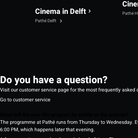
Cine
Cinema in Delft
Pathé 
Pathé Delft
Do you have a question?
Visit our customer service page for the most frequently asked 
Go to customer service
When will the new film program be visible on the website?
The programme at Pathé runs from Thursday to Wednesday. Ev
6:00 PM, which happens later that evening.