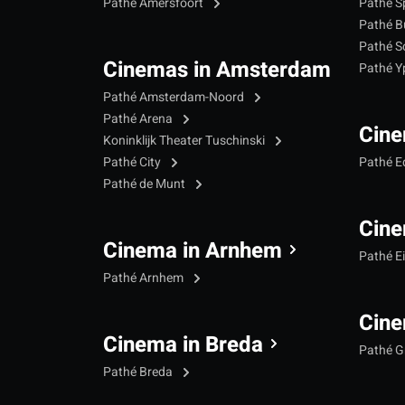
Pathé Amersfoort
Pathé S
Pathé B
Pathé S
Cinemas in Amsterdam
Pathé 
Pathé Amsterdam-Noord
Pathé Arena
Cine
Koninklijk Theater Tuschinski
Pathé City
Pathé 
Pathé de Munt
Cine
Cinema in Arnhem
Pathé E
Pathé Arnhem
Cine
Cinema in Breda
Pathé G
Pathé Breda