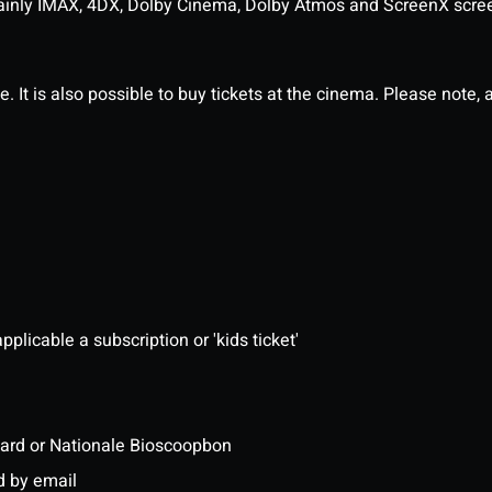
ainly IMAX, 4DX, Dolby Cinema, Dolby Atmos and ScreenX scre
It is also possible to buy tickets at the cinema. Please note, al
pplicable a subscription or 'kids ticket'
ftcard or Nationale Bioscoopbon
d by email