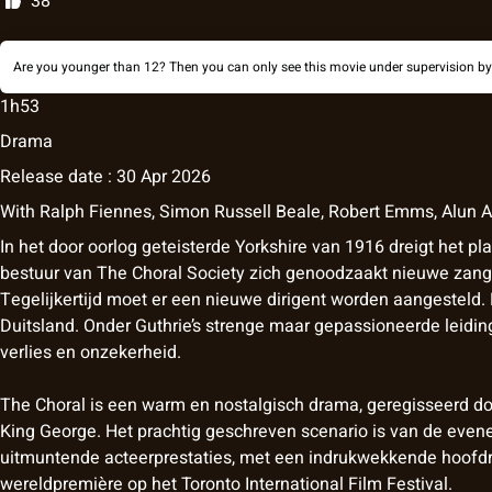
38
Are you younger than 12? Then you can only see this movie under supervision by
1h53
Drama
Release date : 30 Apr 2026
With
Ralph Fiennes
,
Simon Russell Beale
,
Robert Emms
,
Alun 
In het door oorlog geteisterde Yorkshire van 1916 dreigt het pla
bestuur van The Choral Society zich genoodzaakt nieuwe zanger
Tegelijkertijd moet er een nieuwe dirigent worden aangesteld.
Duitsland. Onder Guthrie’s strenge maar gepassioneerde leidi
verlies en onzekerheid.
The Choral is een warm en nostalgisch drama, geregisseerd do
King George. Het prachtig geschreven scenario is van de even
uitmuntende acteerprestaties, met een indrukwekkende hoofdrol
wereldpremière op het Toronto International Film Festival.