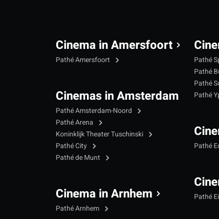
Cinema in Amersfoort
Cine
Pathé Amersfoort
Pathé S
Pathé B
Pathé S
Cinemas in Amsterdam
Pathé 
Pathé Amsterdam-Noord
Pathé Arena
Cine
Koninklijk Theater Tuschinski
Pathé City
Pathé 
Pathé de Munt
Cine
Cinema in Arnhem
Pathé E
Pathé Arnhem