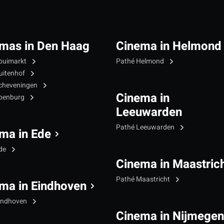
mas in Den Haag
Cinema in Helmond
puimarkt
Pathé Helmond
uitenhof
cheveningen
Cinema in
Ypenburg
Leeuwarden
Pathé Leeuwarden
ma in Ede
Ede
Cinema in Maastric
Pathé Maastricht
ma in Eindhoven
indhoven
Cinema in Nijmegen