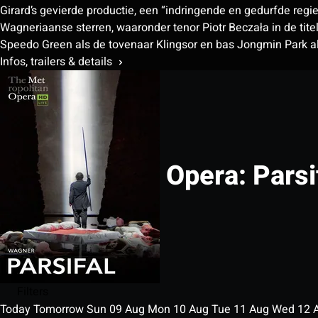
Girard’s gevierde productie, een “indringende en gedurfde reg
Wagneriaanse sterren, waaronder tenor Piotr Beczała in de tit
Speedo Green als de tovenaar Klingsor en bas Jongmin Park a
Infos, trailers & details
Opera: Parsi
Filters
Today
Tomorrow
Sun
09
Aug
Mon
10
Aug
Tue
11
Aug
Wed
12