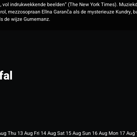
ie, vol indrukwekkende beelden” (The New York Times). Muziekd
elrol, mezzosopraan Elīna Garanča als de mysterieuze Kundry, b
ls de wijze Gurnemanz.
fal
Aug
Thu
13
Aug
Fri
14
Aug
Sat
15
Aug
Sun
16
Aug
Mon
17
Aug