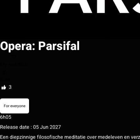
Opera: Parsifal
My watchlist
Rate
3
For everyone
6h05
Release date : 05 Jun 2027
Een diepzinnige filosofische meditatie over medeleven en verz