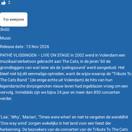
2
For everyone
3h00
Music
Release date : 13 Nov 2026
PATHÉ VLISSINGEN – LIVE ON STAGE In 2002 werd in Volendam een
muzikaal eerbetoon gebracht aan The Cats, in de jaren ’60 de
grondleggers van wat later als de ‘palingsound’ werd aangeduid. Het
bleef niet bij dit eenmalige optreden, want de wijze waarop de “Tribute To
The Cats Band “ (de enige echte uit Volendam) de hits van hun
legendarische dorpsgenoten nieuw leven had ingeblazen vroeg om een
vervolg. Inmiddels zijn we bijna 24 jaar en meer dan 850 concerten
verder.
‘Lea’, ‘Why’, ‘Marian’, ‘Times were when’ en niet te vergeten de wereldhit
‘One way wind’ zorgen wekelijks in het land voor een feest der
herkenning. De bezoekers van de concerten van de Tribute To The Cats