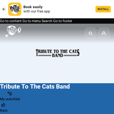
Book easily
INSTALL
with our free app
Go to content
Go to menu
Search
Go to footer
Tribute To The Cats Band
My watchlist
Rate