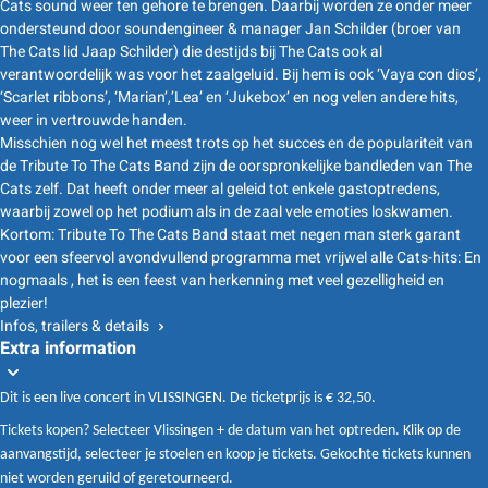
Cats sound weer ten gehore te brengen. Daarbij worden ze onder meer
ondersteund door soundengineer & manager Jan Schilder (broer van
The Cats lid Jaap Schilder) die destijds bij The Cats ook al
verantwoordelijk was voor het zaalgeluid. Bij hem is ook ‘Vaya con dios’,
‘Scarlet ribbons’, ‘Marian’,’Lea’ en ‘Jukebox’ en nog velen andere hits,
weer in vertrouwde handen.
Misschien nog wel het meest trots op het succes en de populariteit van
de Tribute To The Cats Band zijn de oorspronkelijke bandleden van The
Cats zelf. Dat heeft onder meer al geleid tot enkele gastoptredens,
waarbij zowel op het podium als in de zaal vele emoties loskwamen.
Kortom: Tribute To The Cats Band staat met negen man sterk garant
voor een sfeervol avondvullend programma met vrijwel alle Cats-hits: En
nogmaals , het is een feest van herkenning met veel gezelligheid en
plezier!
Infos, trailers & details
Extra information
Dit is een live concert in VLISSINGEN. De ticketprijs is € 32,50.
Tickets kopen? Selecteer Vlissingen + de datum van het optreden. Klik op de
aanvangstijd, selecteer je stoelen en koop je tickets. Gekochte tickets kunnen
niet worden geruild of geretourneerd.