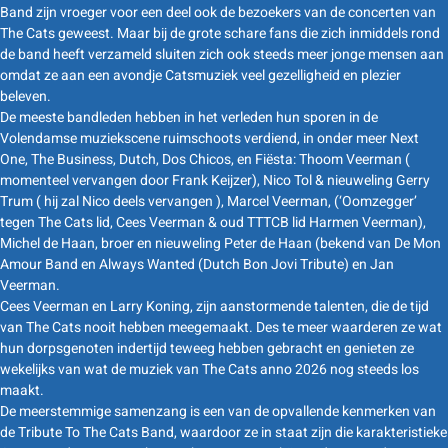
Band zijn vroeger voor een deel ook de bezoekers van de concerten van
The Cats geweest. Maar bij de grote schare fans die zich inmiddels rond
de band heeft verzameld sluiten zich ook steeds meer jonge mensen aan
omdat ze aan een avondje Catsmuziek veel gezelligheid en plezier
beleven.
De meeste bandleden hebben in het verleden hun sporen in de
Volendamse muziekscene ruimschoots verdiend, in onder meer Next
One, The Business, Dutch, Dos Chicos, en Fiësta: Thoom Veerman (
momenteel vervangen door Frank Keijzer), Nico Tol & nieuweling Gerry
Trum ( hij zal Nico deels vervangen ), Marcel Veerman, (‘Oomzegger’
tegen The Cats lid, Cees Veerman & oud TTTCB lid Harmen Veerman),
Michel de Haan, broer en nieuweling Peter de Haan (bekend van De Mon
Amour Band en Always Wanted (Dutch Bon Jovi Tribute) en Jan
Veerman.
Cees Veerman en Larry Koning, zijn aanstormende talenten, die de tijd
van The Cats nooit hebben meegemaakt. Des te meer waarderen ze wat
hun dorpsgenoten indertijd teweeg hebben gebracht en genieten ze
wekelijks van wat de muziek van The Cats anno 2026 nog steeds los
maakt.
De meerstemmige samenzang is een van de opvallende kenmerken van
de Tribute To The Cats Band, waardoor ze in staat zijn die karakteristieke