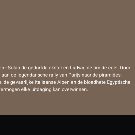
nden - Solan de gedurfde ekster en Ludwig de timide egel. Door
 aan de legendarische rally van Parijs naar de piramides.
 de gevaarlijke Italiaanse Alpen en de bloedhete Egyptische
svermogen elke uitdaging kan overwinnen.