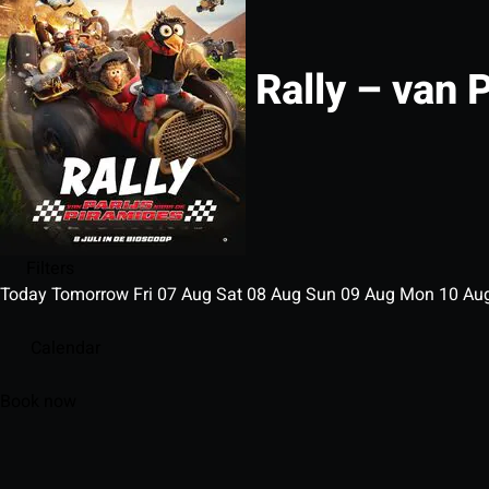
Rally – van 
Filters
Today
Tomorrow
Fri
07
Aug
Sat
08
Aug
Sun
09
Aug
Mon
10
Au
Calendar
Book now