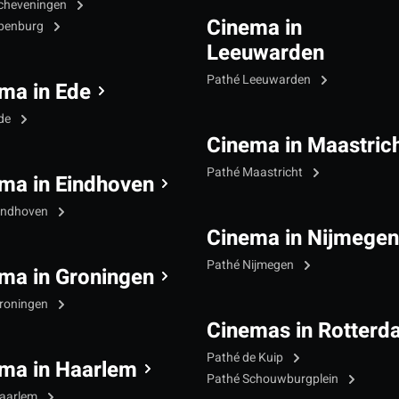
cheveningen
Cinema in
Ypenburg
Leeuwarden
Pathé Leeuwarden
ma in Ede
Ede
Cinema in Maastric
Pathé Maastricht
ma in Eindhoven
indhoven
Cinema in Nijmegen
Pathé Nijmegen
ma in Groningen
roningen
Cinemas in Rotterd
Pathé de Kuip
ma in Haarlem
Pathé Schouwburgplein
Haarlem