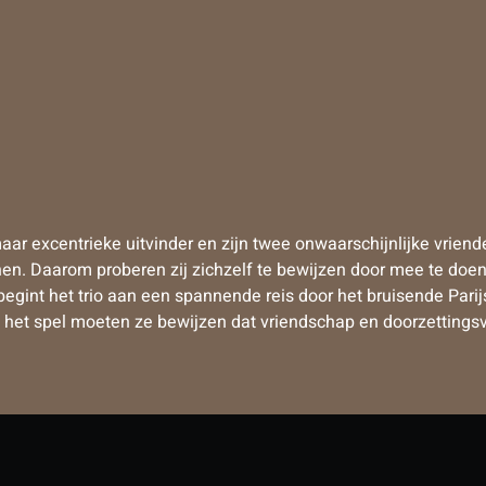
 maar excentrieke uitvinder en zijn twee onwaarschijnlijke vrie
nnen. Daarom proberen zij zichzelf te bewijzen door mee te doen
nt het trio aan een spannende reis door het bruisende Parijs,
op het spel moeten ze bewijzen dat vriendschap en doorzetting