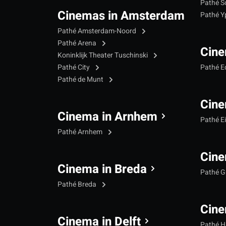
Pathé S
Cinemas in Amsterdam
Pathé 
Pathé Amsterdam-Noord
Pathé Arena
Cine
Koninklijk Theater Tuschinski
Pathé City
Pathé 
Pathé de Munt
Cine
Cinema in Arnhem
Pathé E
Pathé Arnhem
Cine
Cinema in Breda
Pathé G
Pathé Breda
Cine
Cinema in Delft
Pathé 